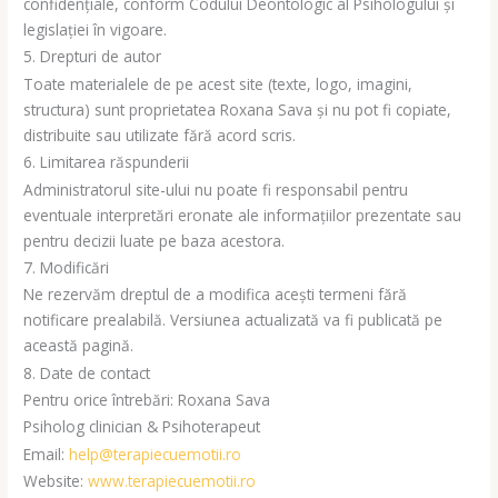
confidențiale, conform Codului Deontologic al Psihologului și
legislației în vigoare.
5. Drepturi de autor
Toate materialele de pe acest site (texte, logo, imagini,
structura) sunt proprietatea Roxana Sava și nu pot fi copiate,
distribuite sau utilizate fără acord scris.
6. Limitarea răspunderii
Administratorul site-ului nu poate fi responsabil pentru
eventuale interpretări eronate ale informațiilor prezentate sau
pentru decizii luate pe baza acestora.
7. Modificări
Ne rezervăm dreptul de a modifica acești termeni fără
notificare prealabilă. Versiunea actualizată va fi publicată pe
această pagină.
8. Date de contact
Pentru orice întrebări: Roxana Sava
Psiholog clinician & Psihoterapeut
Email:
help@terapiecuemotii.ro
Website:
www.terapiecuemotii.ro