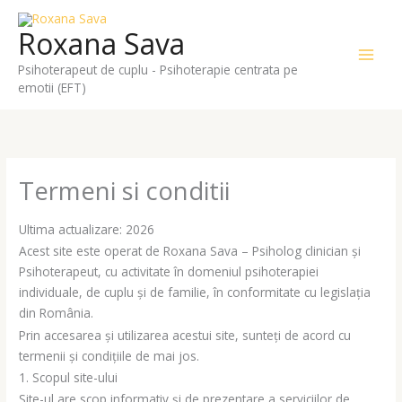
Skip
to
Roxana Sava
content
Psihoterapeut de cuplu - Psihoterapie centrata pe
emotii (EFT)
Termeni si conditii
Ultima actualizare: 2026
Acest site este operat de Roxana Sava – Psiholog clinician și
Psihoterapeut, cu activitate în domeniul psihoterapiei
individuale, de cuplu și de familie, în conformitate cu legislația
din România.
Prin accesarea și utilizarea acestui site, sunteți de acord cu
termenii și condițiile de mai jos.
1. Scopul site-ului
Site-ul are scop informativ și de prezentare a serviciilor de